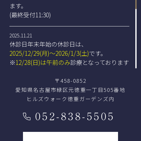
ます。
(最終受付11:30)
2025.11.21
休診日年末年始の休診日は、
2025/12/29(月)〜2026/1/3(土)
です。
※
12/28(日)は午前のみ
診療となっております
〒458-0852
2025.10.24
愛知県名古屋市緑区元徳重一丁目505番地
【臨時休診】のお知らせです。
ヒルズウォーク徳重ガーデンズ内
11/9(日)、10日(月)
は臨時休診となります。
ご迷惑をおかけいたしますが、何卒よろしく
052-838-5505
お願い致します。
2025.08.08