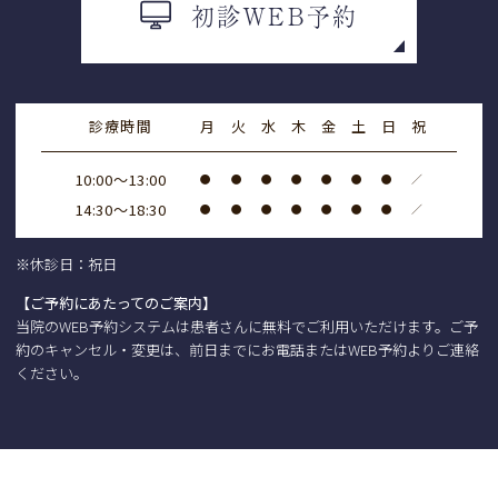
初診WEB予約
お盆は
祝日のみ休診
となります。
※
12日、13日は17時まで
の診療となります。
（最終受付16:30）
診療時間
月
火
水
木
金
土
日
祝
2025.04.09
10:00～13:00
●
●
●
●
●
●
●
／
ゴールデンウィークは
祝日のみ休診
となりま
14:30～18:30
●
●
●
●
●
●
●
／
す。
※休診日：祝日
【ご予約にあたってのご案内】
当院のWEB予約システムは患者さんに無料でご利用いただけます。ご予
約のキャンセル・変更は、前日までにお電話またはWEB予約よりご連絡
ください。