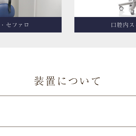
T・セファロ
口腔内ス
装置について