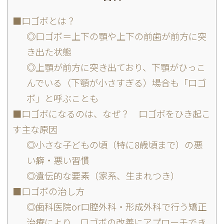
■口ゴボとは？
◎口ゴボ＝上下の顎や上下の前歯が前方に突
き出た状態
◎上顎が前方に突き出ており、下顎がひっこ
んでいる（下顎が小さすぎる）場合も「口ゴ
ボ」と呼ぶことも
■口ゴボになるのは、なぜ？ 口ゴボをひき起こ
す主な原因
◎小さな子どもの頃（特に8歳頃まで）の悪
い癖・悪い習慣
◎遺伝的な要素（家系、生まれつき）
■口ゴボの治し方
◎歯科医院or口腔外科・形成外科で行う矯正
治療により、口ゴボの改善にアプローチでき