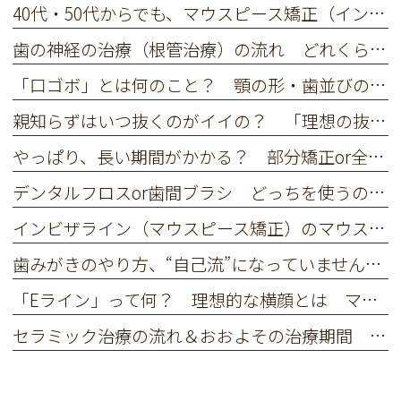
40代・50代からでも、マウスピース矯正（インビザライン）はできるの？ 中高年の方の歯の矯正のメリット
歯の神経の治療（根管治療）の流れ どれくらい回数がかかる？
「口ゴボ」とは何のこと？ 顎の形・歯並びの異常 原因は？ 矯正での口ゴボの治し方
親知らずはいつ抜くのがイイの？ 「理想の抜歯のタイミング」は？ 親知らずの抜歯で知っておきたい注意点
やっぱり、長い期間がかかる？ 部分矯正or全体矯正 マウスピース矯正でかかる期間の目安
デンタルフロスor歯間ブラシ どっちを使うのが効果的？ 違い・歯間清掃の頻度を解説
インビザライン（マウスピース矯正）のマウスピース、装着時間を守れないとどうなる？ 20時間未満の装着による矯正への影響・対処方法
歯みがきのやり方、“自己流”になっていませんか？ 正しい歯みがきの仕方とよくある間違いをご紹介
「Eライン」って何？ 理想的な横顔とは マウスピース矯正で口ゴボを改善してEラインに近づけられるの？
セラミック治療の流れ＆おおよその治療期間 初診～本歯が入るまでのステップを詳しく解説！