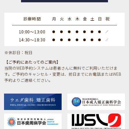
診療時間
月
火
水
木
金
土
日
祝
10:00～13:00
●
●
●
●
●
●
●
／
14:30～18:30
●
●
●
●
●
●
●
／
※休診日：祝日
【ご予約にあたってのご案内】
当院のWEB予約システムは患者さんに無料でご利用いただけま
す。ご予約のキャンセル・変更は、前日までにお電話またはWEB
予約よりご連絡ください。