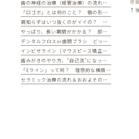
徳重
歯の神経の治療（根管治療）の流れ どれくらい回数がかかる？
↑当
「口ゴボ」とは何のこと？ 顎の形・歯並びの異常 原因は？ 矯正での口ゴボの治し方
親知らずはいつ抜くのがイイの？ 「理想の抜歯のタイミング」は？ 親知らずの抜歯で知っておきたい注意点
やっぱり、長い期間がかかる？ 部分矯正or全体矯正 マウスピース矯正でかかる期間の目安
デンタルフロスor歯間ブラシ どっちを使うのが効果的？ 違い・歯間清掃の頻度を解説
インビザライン（マウスピース矯正）のマウスピース、装着時間を守れないとどうなる？ 20時間未満の装着による矯正への影響・対処方法
歯みがきのやり方、“自己流”になっていませんか？ 正しい歯みがきの仕方とよくある間違いをご紹介
「Eライン」って何？ 理想的な横顔とは マウスピース矯正で口ゴボを改善してEラインに近づけられるの？
セラミック治療の流れ＆おおよその治療期間 初診～本歯が入るまでのステップを詳しく解説！