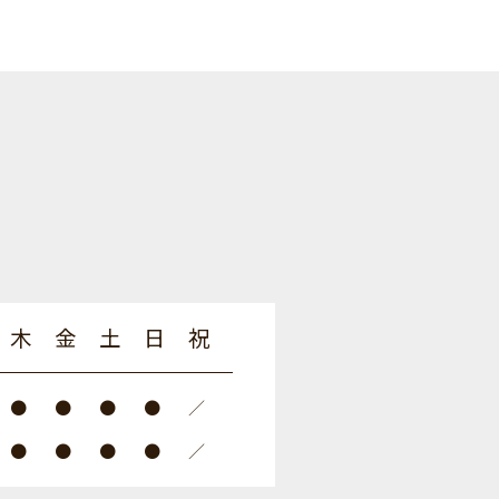
木
金
土
日
祝
●
●
●
●
／
●
●
●
●
／