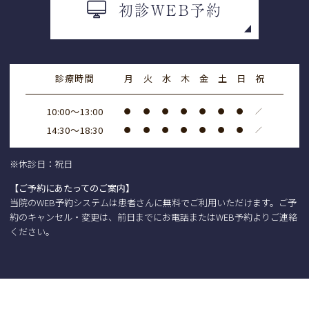
初診WEB予約
お盆は
祝日のみ休診
となります。
※
12日、13日は17時まで
の診療となります。
（最終受付16:30）
診療時間
月
火
水
木
金
土
日
祝
2025.04.09
10:00～13:00
●
●
●
●
●
●
●
／
ゴールデンウィークは
祝日のみ休診
となりま
14:30～18:30
●
●
●
●
●
●
●
／
す。
※休診日：祝日
【ご予約にあたってのご案内】
当院のWEB予約システムは患者さんに無料でご利用いただけます。ご予
約のキャンセル・変更は、前日までにお電話またはWEB予約よりご連絡
ください。