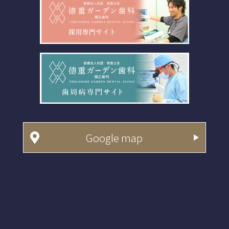
Google map