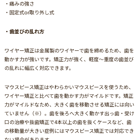
・痛みの強さ
・固定式or取り外し式
・歯並びの乱れ方
ワイヤー矯正は金属製のワイヤーで歯を締めるため、歯を
動かす力が強いです。矯正力が強く、軽度～重度の歯並び
の乱れに幅広く対応できます。
マウスピース矯正はやわらかいマウスピースを使うため、
ワイヤー矯正と比べて歯を動かす力がマイルドです。矯正
力がマイルドなため、大きく歯を移動させる矯正には向い
ていません（※）。歯を後ろへ大きく動かす出っ歯・受け
口の治療や抜歯矯正で4本以上の歯を抜くケースなど、歯
の移動量が大きい症例にはマウスピース矯正では対応でき
ない場合があります。