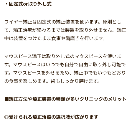
・固定式or取り外し式
ワイヤー矯正は固定式の矯正装置を使います。原則とし
て、矯正治療が終わるまでは装置を取り外せません。矯正
中は装置をつけたまま食事や歯磨きを行います。
マウスピース矯正は取り外し式のマウスピースを使いま
す。マウスピースはいつでも自分で自由に取り外し可能で
す。マウスピースを外せるため、矯正中でもいつもどおり
の食事を楽しめます。歯もしっかり磨けます。
■矯正方法や矯正装置の種類が多いクリニックのメリット
◎受けられる矯正治療の選択肢が広がります