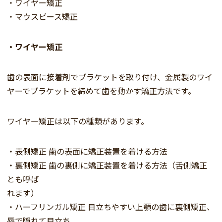
・ワイヤー矯正
・マウスピース矯正
・ワイヤー矯正
歯の表面に接着剤でブラケットを取り付け、金属製のワイ
ヤーでブラケットを締めて歯を動かす矯正方法です。
ワイヤー矯正は以下の種類があります。
・表側矯正
歯の表面に矯正装置を着ける方法
・裏側矯正
歯の裏側に矯正装置を着ける方法（舌側矯正
とも呼ば
れます）
・ハーフリンガル矯正
目立ちやすい上顎の歯に裏側矯正、
唇で隠れて目立ち