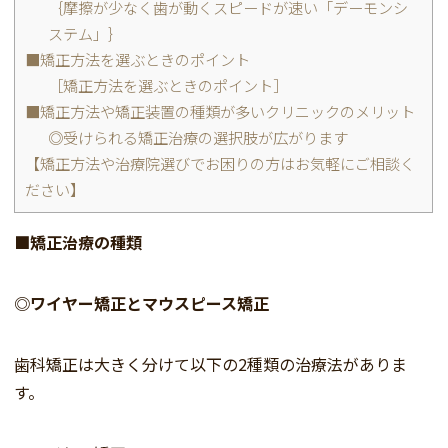
｛摩擦が少なく歯が動くスピードが速い「デーモンシ
ステム」｝
■矯正方法を選ぶときのポイント
［矯正方法を選ぶときのポイント］
■矯正方法や矯正装置の種類が多いクリニックのメリット
◎受けられる矯正治療の選択肢が広がります
【矯正方法や治療院選びでお困りの方はお気軽にご相談く
ださい】
■矯正治療の種類
◎ワイヤー矯正とマウスピース矯正
歯科矯正は大きく分けて以下の2種類の治療法がありま
す。