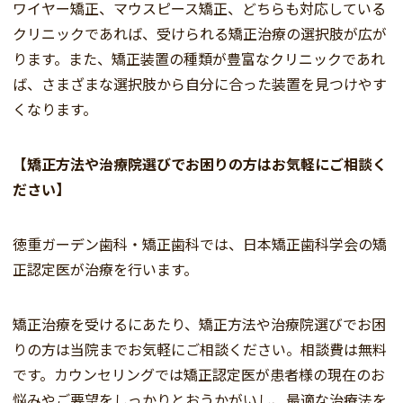
ワイヤー矯正、マウスピース矯正、どちらも対応している
クリニックであれば、受けられる矯正治療の選択肢が広が
ります。また、矯正装置の種類が豊富なクリニックであれ
ば、さまざまな選択肢から自分に合った装置を見つけやす
くなります。
【矯正方法や治療院選びでお困りの方はお気軽にご相談く
ださい】
徳重ガーデン歯科・矯正歯科では、日本矯正歯科学会の矯
正認定医が治療を行います。
矯正治療を受けるにあたり、矯正方法や治療院選びでお困
りの方は当院までお気軽にご相談ください。相談費は無料
です。カウンセリングでは矯正認定医が患者様の現在のお
悩みやご要望をしっかりとおうかがいし、最適な治療法を