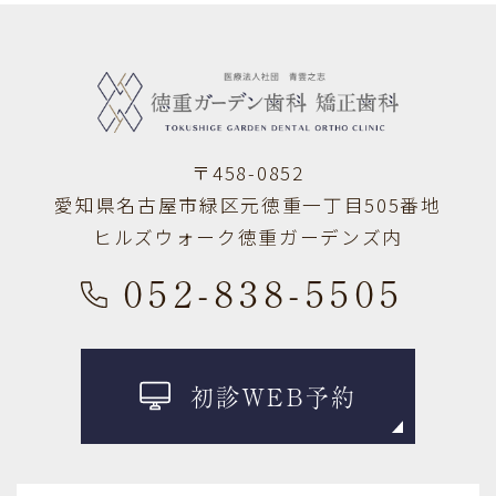
〒458-0852
愛知県名古屋市緑区元徳重一丁目505番地
ヒルズウォーク徳重ガーデンズ内
052-838-5505
初診WEB予約