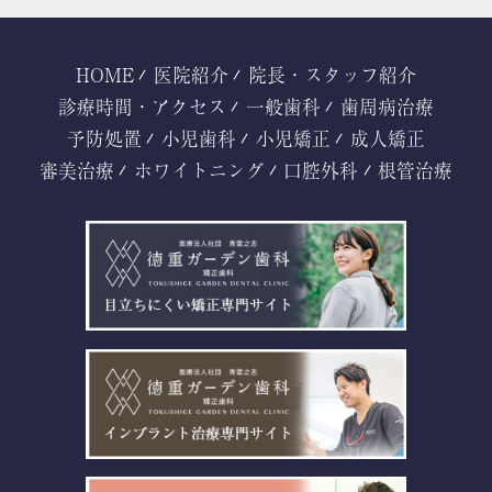
HOME
医院紹介
院長・スタッフ紹介
診療時間・アクセス
一般歯科
歯周病治療
予防処置
小児歯科
小児矯正
成人矯正
審美治療
ホワイトニング
口腔外科
根管治療